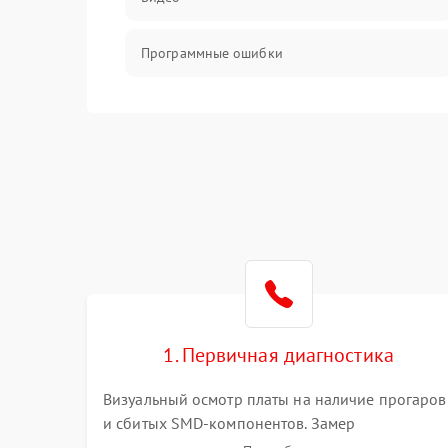
Программные ошибки
Интерфейсные и коммуникационные
проблемы
Питание
Электропитание
ПО
Электронные компоненты
1. Первичная диагностика
Визуальный осмотр платы на наличие прогаров
Интерфейсы
и сбитых SMD-компонентов. Замер
сопротивлений на линиях питания PCI-E и