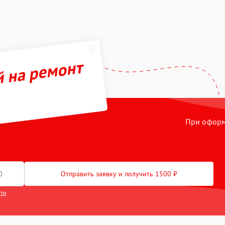
й на ремонт
При оформл
Отправить заявку и получить 1500 ₽
сти