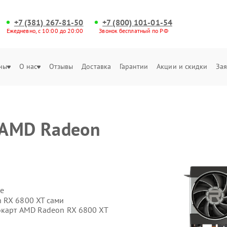
+7 (381) 267-81-50
+7 (800) 101-01-54
Ежедневно, с 10:00 до 20:00
Звонок бесплатный по РФ
ны
О нас
Отзывы
Доставка
Гарантии
Акции и скидки
Зая
 AMD Radeon
е
 RX 6800 XT сами
окарт AMD Radeon RX 6800 XT