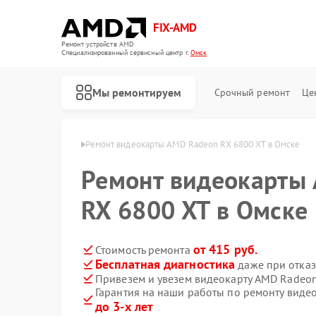
FIX-AMD
Ремонт устройств AMD
Специализированный cервисный центр г.
Омск
Мы ремонтируем
Срочный ремонт
Це
еокарт AMD в Омске
Ремонт видеокарты AMD Radeon RX 6800 XT в Омске
Ремонт видеокарты
RX 6800 XT в Омске
от 415 руб.
Стоимость ремонта
Бесплатная диагностика
даже при отказ
Привезем и увезем видеокарту AMD Radeon
Гарантия на наши работы по ремонту виде
до 3-х лет